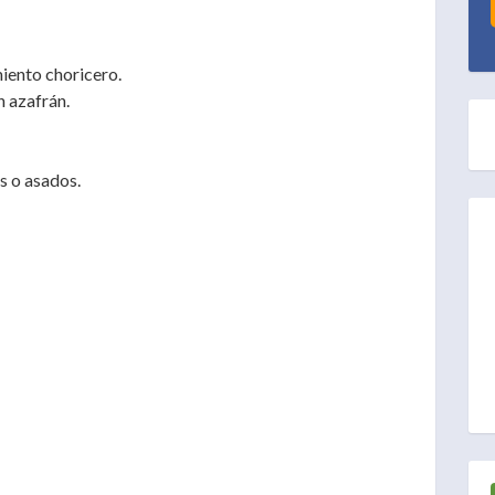
iento choricero.
n azafrán.
s o asados.