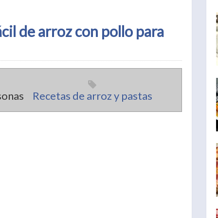
il de arroz con pollo para
sonas
Recetas de arroz y pastas