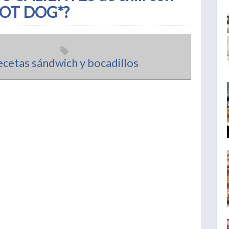
*HOT DOG*?
cetas sándwich y bocadillos