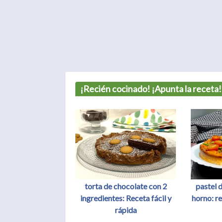
¡Recién cocinado! ¡Apunta la receta!
torta de chocolate con 2
pastel 
ingredientes: Receta fácil y
horno: re
rápida