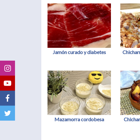
Jamón curado y diabetes
Chichar
Mazamorra cordobesa
Chichar