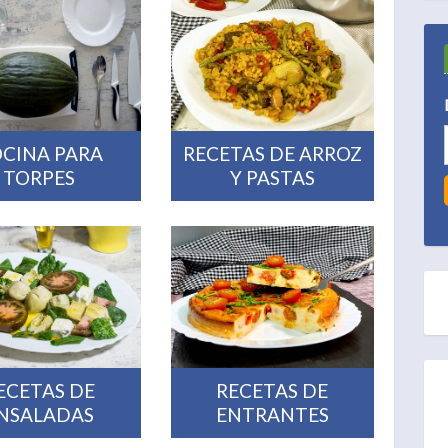
CINA PARA
RECETAS DE ARROZ
TORPES
Y PASTAS
ECETAS DE
RECETAS DE
NSALADAS
ENTRANTES