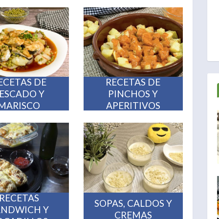
ECETAS DE
RECETAS DE
ESCADO Y
PINCHOS Y
MARISCO
APERITIVOS
RECETAS
SOPAS, CALDOS Y
ÁNDWICH Y
CREMAS