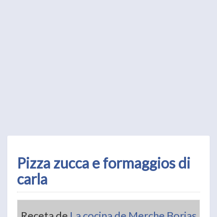
Pizza zucca e formaggios di
carla
Receta de
La cocina de Merche Borjas