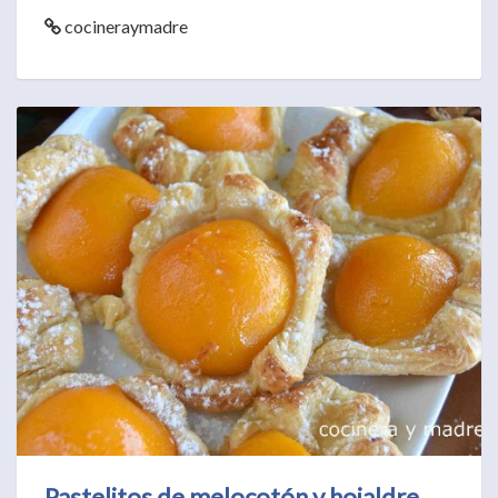
cocineraymadre
Pastelitos de melocotón y hojaldre