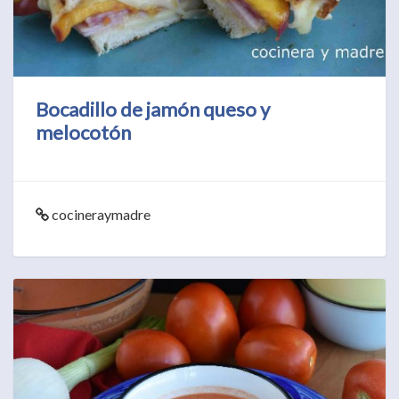
Bocadillo de jamón queso y
melocotón
cocineraymadre